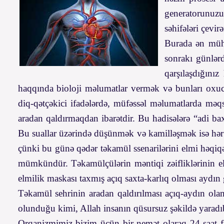
generatorunuzu
səhifələri çevir
Burada ən mühü
sonrakı günlərd
qarşılaşdığını
haqqında bioloji məlumatlar vermək və bunları oxuc
diq-qətçəkici ifadələrdə, müfəssəl məlumatlarda məq
aradan qaldırmaqdan ibarətdir. Bu hadisələrə “adi ba
Bu suallar üzərində düşünmək və kamilləşmək isə hər 
çünki bu günə qədər təkamül ssenarilərini elmi həqiqət
mümkündür. Təkamülçülərin məntiqi zəifliklərinin elm
elmilik maskası taxmış açıq saxta-karlıq olması aydın
Təkamül sehrinin aradan qaldırılması açıq-aydın olan 
olunduğu kimi, Allah insanın qüsursuz şəkildə yaradı
Orqanizmimiz bizim üçün bir nemət olaraq 24 saat fa