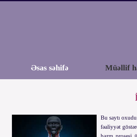
Əsas səhifə
Müəllif 
Bu saytı oxuduğ
fəaliyyət göstə
həzm prosesi üç