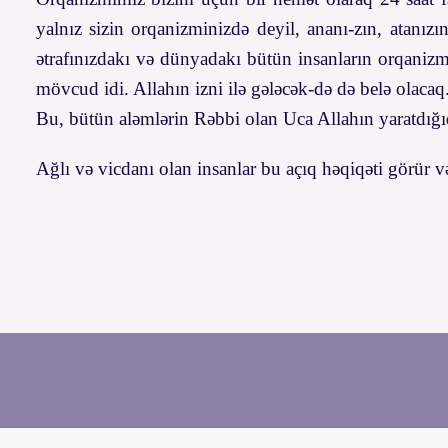
yalnız sizin orqanizminizdə deyil, ananı-zın, atanızın
ətrafınızdakı və dünyadakı bütün insanların orqanizm
mövcud idi. Allahın izni ilə gələcək-də də belə olacaq
Bu, bütün aləmlərin Rəbbi olan Uca Allahın yaratdığıd
Ağlı və vicdanı olan insanlar bu açıq həqiqəti görür v