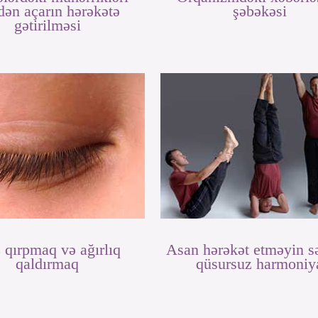
dən açarın hərəkətə
şəbəkəsi
gətirilməsi
 qırpmaq və ağırlıq
Asan hərəkət etməyin s
qaldırmaq
qüsursuz harmoniy