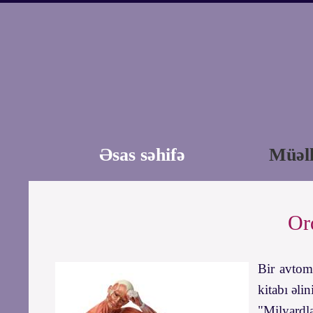
Əsas səhifə
Müəll
Or
Bir avtomo
kitabı əli
"Milyardla