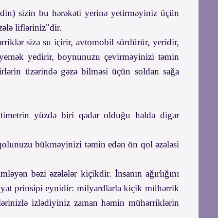
din) sizin bu hərəkəti yerinə yetirməyiniz üçün
lə lifləriniz"dir.
lər sizə su içirir, avtomobil sürdürür, yeridir,
r, yemək yedirir, boynunuzu çevirməyinizi təmin
rlərin üzərində gəzə bilməsi üçün soldan sağa
antimetrin yüzdə biri qədər olduğu halda digər
n, qolunuzu bükməyinizi təmin edən ön qol əzələsi
ləyən bəzi əzələlər kiçikdir. İnsanın ağırlığını
yət prinsipi eynidir: milyardlarla kiçik mühərrik
zlərinizlə izlədiyiniz zaman həmin mühərriklərin