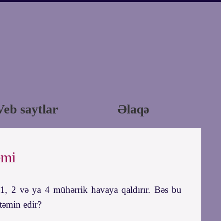
Veb saytlar
Əlaqə
emi
ə 1, 2 və ya 4 mühərrik havaya qaldırır. Bəs bu
təmin edir?