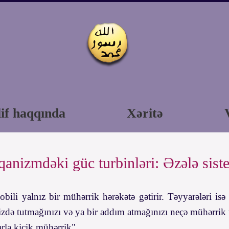
if haqqında
Xəritə
qanizmdəki güc turbinləri: Əzələ sist
bili yalnız bir mühərrik hərəkətə gətirir. Təyyarələri is
nizdə tutmağınızı və ya bir addım atmağınızı neçə mühərrik 
rla kiçik mühərrik".