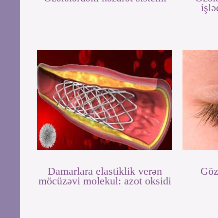
işlə
Damarlara elastiklik verən
Göz
möcüzəvi molekul: azot oksidi