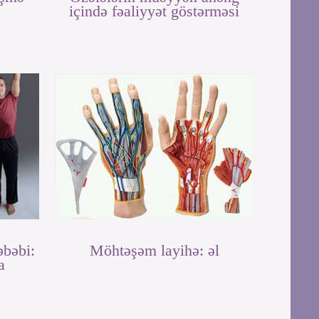
içində fəaliyyət göstərməsi
əbəbi:
Möhtəşəm layihə: əl
a