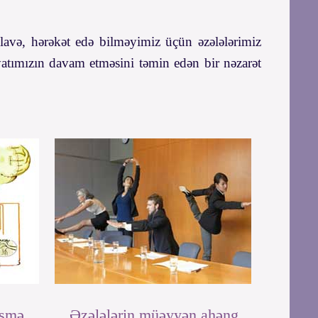
lavə, hərəkət edə bilməyimiz üçün əzələlərimiz
yatımızın davam etməsini təmin edən bir nəzarət
əşmə
Əzələlərin müəyyən ahəng