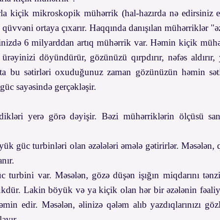
la kiçik mikroskopik mühərrik (hal-hazırda nə edirsiniz e
 qüvvəni ortaya çıxarır. Haqqında danışılan mühərriklər "əzə
izdə 6 milyarddan artıq mühərrik var. Həmin kiçik mühərrik
r, ürəyinizi döyündürür, gözünüzü qırpdırır, nəfəs aldırı
ətta bu sətirləri oxuduğunuz zaman gözünüzün həmin səti
güc sayəsində gerçəkləşir.
ldikləri yerə görə dəyişir. Bəzi mühərriklərin ölçüsü s
böyük güc turbinləri olan əzələləri əmələ gətirirlər. Məsələ
nır.
c turbini var. Məsələn, gözə düşən işığın miqdarını tənzim
ükdür. Lakin böyük və ya kiçik olan hər bir əzələnin fəaliy
 təmin edir. Məsələn, əlinizə qələm alıb yazdıqlarınızı gö
layır.