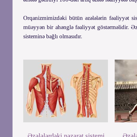
Orqanizmimizdəki bütün əzələlərin fəaliyyət s
müəyyən bir ahənglə fəaliyyət göstərməlidir. Ə
sisteminə bağlı olmasıdır.
Əzələlərdəki nəzarət sistemi
Əzələ