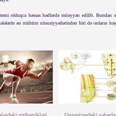
istemi olduqca həssas hədlərdə müəyyən edilib. Bundan ə
zələlərin ən mühüm xüsusiyyətlərindən biri də onların hə
lərdəki mühərrikləri
Orqanizmdəki xəbərl