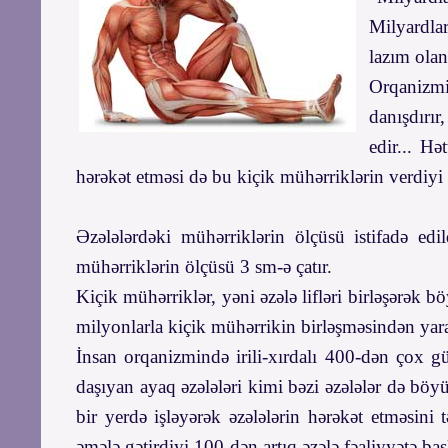
Milyardlar
lazım olan
Orqanizmin
danışdırı
edir... H
hərəkət etməsi də bu kiçik mühərriklərin verdiyi 
Əzələlərdəki mühərriklərin ölçüsü istifadə edi
mühərriklərin ölçüsü 3 sm-ə çatır.
Kiçik mühərriklər, yəni əzələ lifləri birləşərək 
milyonlarla kiçik mühərrikin birləşməsindən yara
İnsan orqanizmində irili-xırdalı 400-dən çox gü
daşıyan ayaq əzələləri kimi bəzi əzələlər də böy
bir yerdə işləyərək əzələlərin hərəkət etməsini
əmələ gətirdiyi 100-dən artıq əzələ fəaliyyətə baş